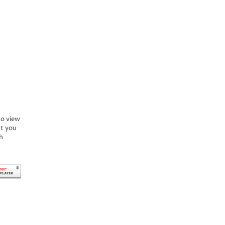
to view
ct you
h