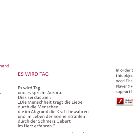
hard
In order 
ES WIRD TAG
this obje
need Flas
Player 9+
Es wird Tag
support!
und es spricht Aurora.
e
Dies sei das Ziel:
„Die Menschheit trägt die Liebe
durch die Menschen,
die im Abgrund die Kraft bewahren
und im Leben der Sonne Strahlen
durch der Schmerz Geburt
im Herz erfahren."