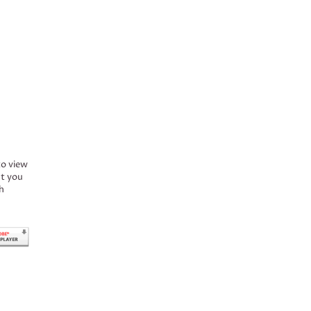
to view
ct you
h