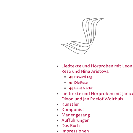
Liedtexte und Hörproben mit Leon
Reso und Nina Aristova
Es wird Tag
Die Rose
Es ist Nacht
Liedtexte und Hörproben mit Janic
Dixon und Jan Roelof Wolthuis
Künstler
Komponist
Manengesang
Aufführungen
Das Buch
Impressionen