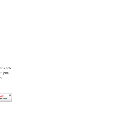
to view
ct you
h