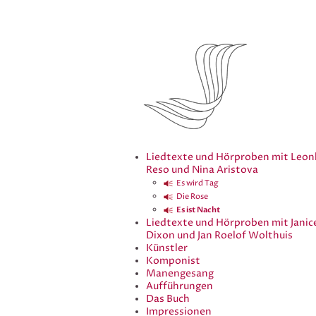
Liedtexte und Hörproben mit Leon
Reso und Nina Aristova
Es wird Tag
Die Rose
Es ist Nacht
Liedtexte und Hörproben mit Janic
Dixon und Jan Roelof Wolthuis
Künstler
Komponist
Manengesang
Aufführungen
Das Buch
Impressionen