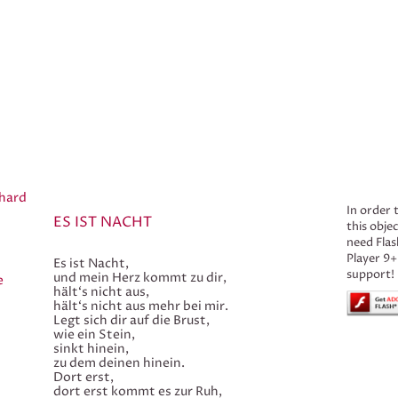
hard
In order 
ES IST NACHT
this obje
need Flas
Player 9+
Es ist Nacht,
support!
und mein Herz kommt zu dir,
e
hält‘s nicht aus,
hält‘s nicht aus mehr bei mir.
Legt sich dir auf die Brust,
wie ein Stein,
sinkt hinein,
zu dem deinen hinein.
Dort erst,
dort erst kommt es zur Ruh,