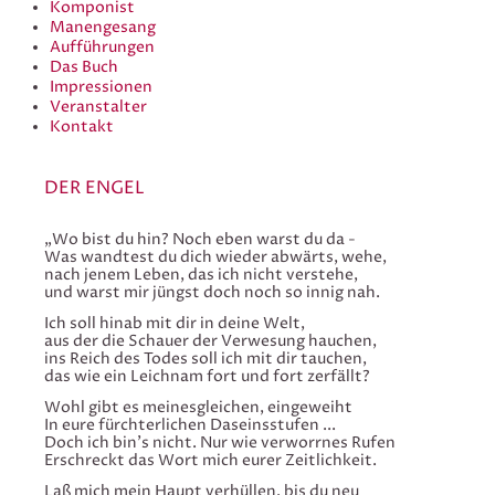
Komponist
Manengesang
Aufführungen
Das Buch
Impressionen
Veranstalter
Kontakt
DER ENGEL
„Wo bist du hin? Noch eben warst du da -
Was wandtest du dich wieder abwärts, wehe,
nach jenem Leben, das ich nicht verstehe,
und warst mir jüngst doch noch so innig nah.
Ich soll hinab mit dir in deine Welt,
aus der die Schauer der Verwesung hauchen,
ins Reich des Todes soll ich mit dir tauchen,
das wie ein Leichnam fort und fort zerfällt?
Wohl gibt es meinesgleichen, eingeweiht
In eure fürchterlichen Daseinsstufen ...
Doch ich bin’s nicht. Nur wie verworrnes Rufen
Erschreckt das Wort mich eurer Zeitlichkeit.
Laß mich mein Haupt verhüllen, bis du neu