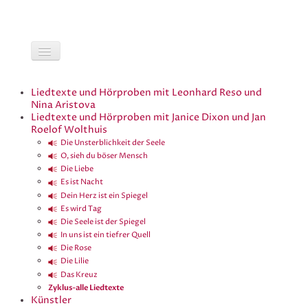
Liedtexte und Hörproben mit Leonhard Reso und
Nina Aristova
Liedtexte und Hörproben mit Janice Dixon und Jan
Roelof Wolthuis
Die Unsterblichkeit der Seele
O, sieh du böser Mensch
Die Liebe
Es ist Nacht
Dein Herz ist ein Spiegel
Es wird Tag
Die Seele ist der Spiegel
In uns ist ein tiefrer Quell
Die Rose
Die Lilie
Das Kreuz
Zyklus-alle Liedtexte
Künstler