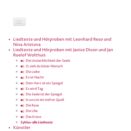
Liedtexte und Hörproben mit Leonhard Reso und
Nina Aristova
Liedtexte und Hörproben mit Janice Dixon und Jan
Roelof Wolthuis
Die Unsterblichkeit der Seele
O, sieh du böser Mensch
Die Liebe
Es ist Nacht
Dein Herz ist ein Spiegel
Es wird Tag
Die Seele ist der Spiegel
In uns ist ein tiefrer Quell
Die Rose
Die Lilie
Das Kreuz
Zyklus-alle Liedtexte
Künstler